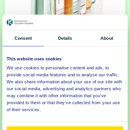
Consent
Details
About
Praktijkvoorbeeld
|
L’Oréal
Biotherm bespaart ruimte en gebruikt
This website uses cookies
gerecycled PET
We use cookies to personalise content and ads, to
provide social media features and to analyse our traffic.
L’Oréal heeft de verzorgingsproducten van zijn
We also share information about your use of our site with
merk Biotherm in een nieuw jasje gestoken. De
our social media, advertising and analytics partners who
flacons zijn voortaan...
may combine it with other information that you’ve
provided to them or that they’ve collected from your use
eer
of their services.