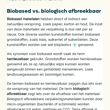
Biobased vs. biologisch afbreekbaar
Biobased
materialen
hebben direct of indirect een
natuurlijke oorsprong, zoals papier, karton en hout. De inzet
van deze materialen als verpakking is dus niet per se
nieuw. Ook diverse soorten kunststoffen kennen biobased
grondstoffen, zoals mais, suikerriet of suikerbieten. Deze
kunststoffen worden ook wel
bioplastics
genoemd.
Als synoniem voor biobased wordt vaak de term
hernieuwbaar
gebruikt. Grondstoffen worden hernieuwbaar
genoemd als ze op natuurlijke wijze kunnen worden
aangevuld binnen een gemiddeld mensenleven, zoals
landbouwgewassen en (sommige) bomen.
De termen biobased en hernieuwbaar zeggen dus iets over
de oorsprong van het materiaal. De term
biologisch
afbreekbaar
zegt iets over de afvalfase van het materiaal.
Biologisch afbreekbare verpakkingsmaterialen kunnen door
micro-organismen (bacteriën of schimmels) worden
afgebroken tot water, methaan en CO2. Deze afbraak is