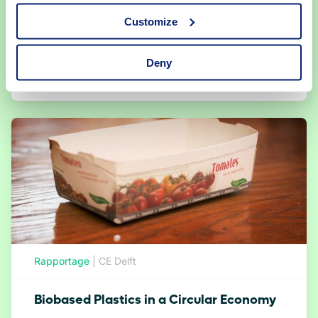
kunststoffen te verminderen, is de vraag naar
en het aanbod van alternatieve...
Customize
eer
Deny
Rapportage
|
CE Delft
Biobased Plastics in a Circular Economy