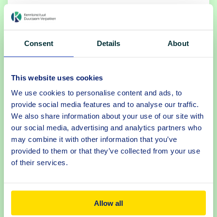
Consent
Details
About
This website uses cookies
We use cookies to personalise content and ads, to
provide social media features and to analyse our traffic.
We also share information about your use of our site with
our social media, advertising and analytics partners who
Rapportage
|
Tilburg University (in opdracht KIDV)
may combine it with other information that you’ve
provided to them or that they’ve collected from your use
Biobased en gerecyclede grondstoffen
of their services.
in kunststof verpakkingen:
belemmerende regelgeving?
Allow all
Om het gebruik van virgin of oil-based