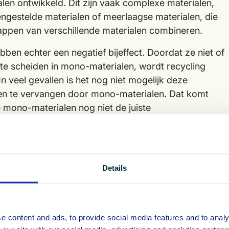
len ontwikkeld. Dit zijn vaak complexe materialen,
ngestelde materialen of meerlaagse materialen, die
appen van verschillende materialen combineren.
ben echter een negatief bijeffect. Doordat ze niet of
 te scheiden in mono-materialen, wordt recycling
In veel gevallen is het nog niet mogelijk deze
en te vervangen door mono-materialen. Dat komt
mono-materialen nog niet de juiste
schappen hebben en bijvoorbeeld productbederf niet
an of omdat ze te duur zijn.
it dilemma kan alleen worden gevonden in een
Details
e, waarin we anders omgaan met materiaalstromen,
gscombinatie anders ontwikkelen en nieuwe business-
 Op die manier kunnen we de groei opvangen en
arde creëren, zonder dat we grondstoffen verder
e content and ads, to provide social media features and to analy
lieu te zwaar belasten.