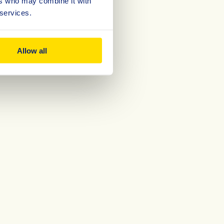
ers who may combine it with
 services.
Allow all