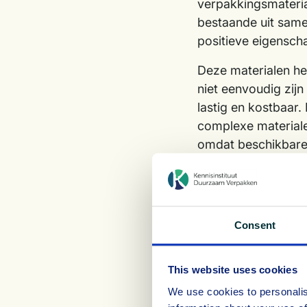
verpakkingsmateria
bestaande uit same
positieve eigensch
Deze materialen heb
niet eenvoudig zijn
lastig en kostbaar. 
complexe material
omdat beschikbare 
beschermingseigen
voldoende tegen ga
Een antwoord op d
Consent
circulaire economi
product-verpakkin
modellen creëren.
This website uses cookies
kunnen we marktwa
We use cookies to personalis
uitputten en het mi