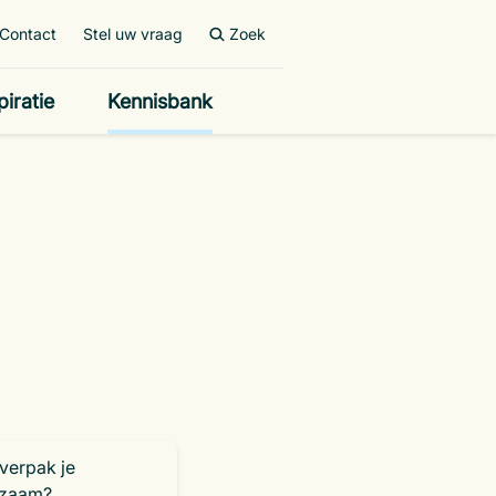
Contact
Stel uw vraag
Zoek
piratie
Kennisbank
verpak je
rzaam?