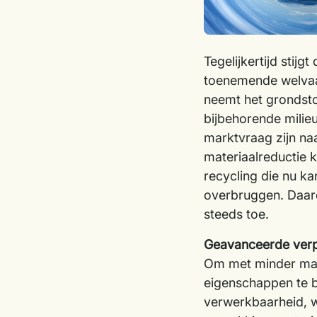
Tegelijkertijd stij
toenemende welvaa
neemt het grondsto
bijbehorende milie
marktvraag zijn na
materiaalreductie k
recycling die nu ka
overbruggen. Daar
steeds toe.
Geavanceerde verpa
Om met minder mate
eigenschappen te b
verwerkbaarheid, 