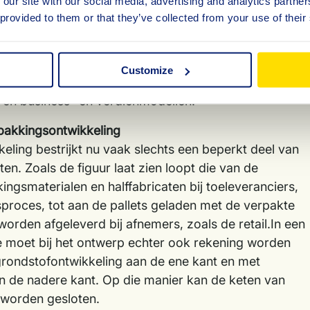
 our site with our social media, advertising and analytics partn
 provided to them or that they’ve collected from your use of their
en zetten op weg naar een circulaire economie voor
 noodzakelijk dat alle partijen in de waardeketen
menwerken. Er moet immers rekening worden
Customize
staande materiaalketens, met alle krachtenvelden,
n en business- en verdienmodellen.
pakkingsontwikkeling
eling bestrijkt nu vaak slechts een beperkt deel van
en. Zoals de figuur laat zien loopt die van de
ngsmaterialen en halffabricaten bij toeleveranciers,
sproces, tot aan de pallets geladen met de verpakte
orden afgeleverd bij afnemers, zoals de retail.In een
e moet bij het ontwerp echter ook rekening worden
rondstofontwikkeling aan de ene kant en met
n de nadere kant. Op die manier kan de keten van
f worden gesloten.