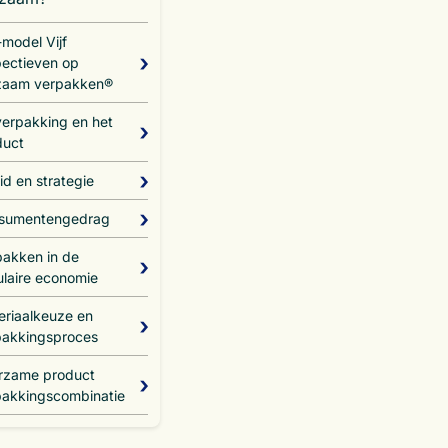
model Vijf
ectieven op
zaam verpakken®
verpakking en het
duct
id en strategie
sumentengedrag
pakken in de
ulaire economie
eriaalkeuze en
pakkingsproces
rzame product
pakkingscombinatie