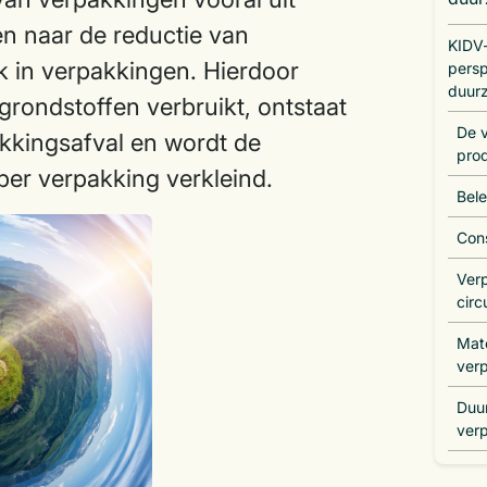
en naar de reductie van
KIDV-
k in verpakkingen. Hierdoor
persp
duur
rondstoffen verbruikt, ontstaat
De 
kkingsafval en wordt de
pro
 per verpakking verkleind.
Bele
Con
Ver
circ
Mat
ver
Duu
ver