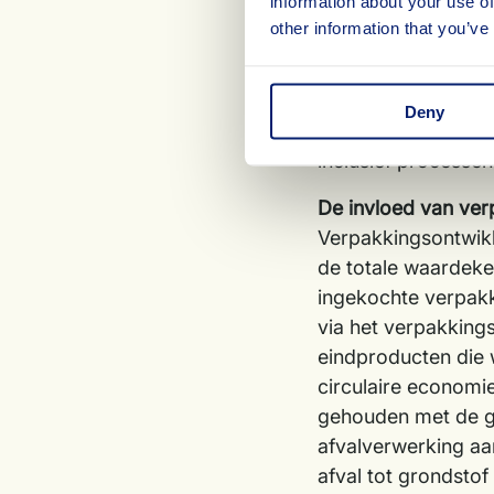
information about your use of
other information that you’ve
Om stappen te kunn
verpakkingen is het
intensief gaan sa
Deny
gehouden met de be
inclusief processe
De invloed van ver
Verpakkingsontwikk
de totale waardeket
ingekochte verpakki
via het verpakking
eindproducten die w
circulaire economi
gehouden met de g
afvalverwerking aa
afval tot grondsto