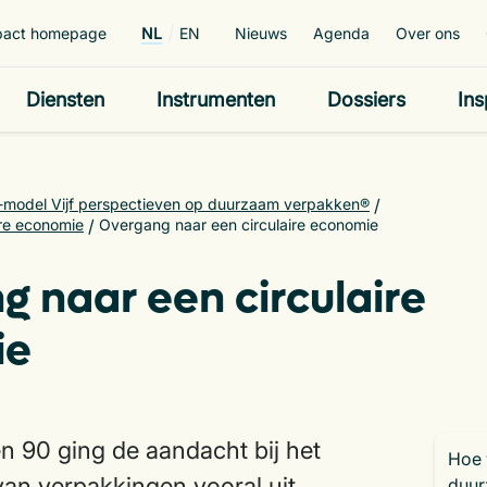
pact homepage
NL
EN
Nieuws
Agenda
Over ons
Diensten
Instrumenten
Dossiers
Ins
-model Vijf perspectieven op duurzaam verpakken®
/
ire economie
/
Overgang naar een circulaire economie
 naar een circulaire
ie
en 90 ging de aandacht bij het
Hoe 
an verpakkingen vooral uit
duu