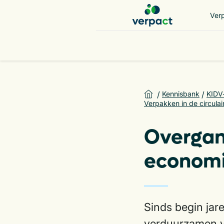
Ver
Home
/
Kennisbank
/
KIDV
Verpakken in de circula
Overgang
econom
Sinds begin jar
verduurzamen v