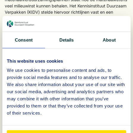
veel milieuwinst kunnen behalen. Het Kennisinstituut Duurzaam
Verpakken (KIDV) stelde hiervoor richtlijnen vast en een
adviescommissie van het KIDV heeft de plannen beoordeeld.
De thema’s renew, reduce en recycle vormen de leidraad voor
het Materiaalverduurzamingsplan Papier en Karton. “We
Consent
Details
About
hebben de bijzondere en unieke eigenschappen van papier en
karton bekeken vanuit het perspectief van de ondernemers en
tonen met inspirerende voorbeelden aan dat papieren en
kartonnen verpakkingen goed scoren op alle fronten: van
This website uses cookies
efficiënt verpakken en het tegengaan van voedselverspilling
We use cookies to personalise content and ads, to
tot efficiënte logistiek en marketing. We geven er tevens mee
provide social media features and to analyse our traffic.
aan dat we graag willen samenwerken in de keten om de
We also share information about your use of our site with
circulaire samenleving vorm te geven”, vertelt Erik Timmermans
our social media, advertising and analytics partners who
van Papier & Karton, namens de organisaties die
verantwoordelijk zijn voor het materiaalverduurzamingsplan. Dit
may combine it with other information that you’ve
zijn de Koninklijke Vereniging van Nederlandse Papier en
provided to them or that they’ve collected from your use
Kartonfabrieken (VNP), Corrugated Benelux Association (CBA),
of their services.
Koninklijke Kartoflex, Vouwkarton Platform Nederland en
Stichting Papier Recycling Nederland (PRN).