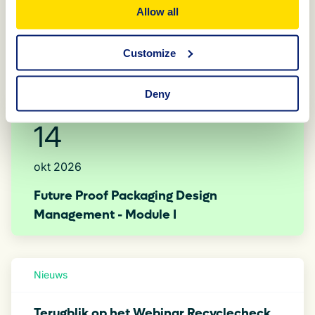
Klik
hier
voor het Materiaalverduurzamingsplan Papier en
Allow all
Karton.
Customize
Meer nieuws en evenementen
Deny
14
okt 2026
Future Proof Packaging Design
Management​ - Module I
Nieuws
Terugblik op het Webinar Recyclecheck