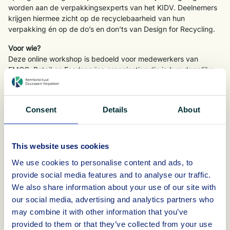
worden aan de verpakkingsexperts van het KIDV. Deelnemers
krijgen hiermee zicht op de recyclebaarheid van hun
verpakking én op de do’s en don’ts van Design for Recycling.
Voor wie?
Deze online workshop is bedoeld voor medewerkers van
FMCG, Retail en Foodservice organisaties
die in hun dagelijks
werk bezig zijn met het ontwerpen en ontwikkelen van
verpakkingen of product-verpakkingscombinaties, zoals
verpakkingskundigen, -ontwerpers en -consultants, maar
Consent
Details
About
bijvoorbeeld ook MVO-medewerkers, inkoop- en
marketingprofessionals.
Waarom deelnemen?
This website uses cookies
Blijf up-to-date
met de design for recycling guidelines
We use cookies to personalise content and ads, to
Leer van experts
door vragen te stellen over de
provide social media features and to analyse our traffic.
recyclebaarheid van jouw verpakking
We also share information about your use of our site with
Netwerk met professionals
en leer van elkaars
our social media, advertising and analytics partners who
praktijkcasussen.
may combine it with other information that you’ve
provided to them or that they’ve collected from your use