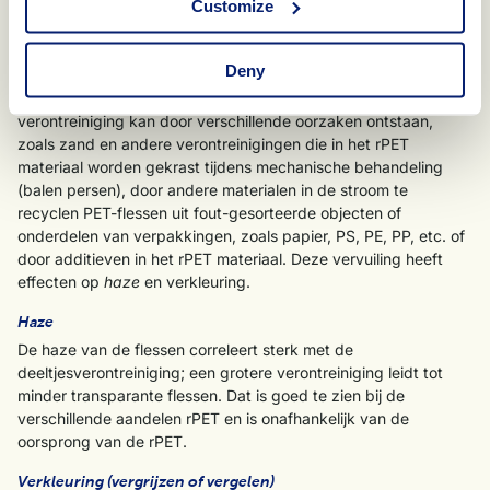
Customize
PET-flessen met gerecycled content, bevatten meer
verontreinigende deeltjes. De hoeveelheid neemt toe bij een
Deny
hoger percentage rPET; vooral bij het mengen van
virgin
PET
met rPET inputstromen uit een co-collectiesysteem. Deze
verontreiniging kan door verschillende oorzaken ontstaan,
zoals zand en andere verontreinigingen die in het rPET
materiaal worden gekrast tijdens mechanische behandeling
(balen persen), door andere materialen in de stroom te
recyclen PET-flessen uit fout-gesorteerde objecten of
onderdelen van verpakkingen, zoals papier, PS, PE, PP, etc. of
door additieven in het rPET materiaal. Deze vervuiling heeft
effecten op
haze
en verkleuring.
Haze
De haze van de flessen correleert sterk met de
deeltjesverontreiniging; een grotere verontreiniging leidt tot
minder transparante flessen. Dat is goed te zien bij de
verschillende aandelen rPET en is onafhankelijk van de
oorsprong van de rPET.
Verkleuring (vergrijzen of vergelen)