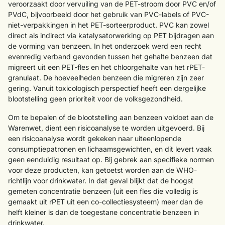
veroorzaakt door vervuiling van de PET-stroom door PVC en/of
PVdC, bijvoorbeeld door het gebruik van PVC-labels of PVC-
niet-verpakkingen in het PET-sorteerproduct. PVC kan zowel
direct als indirect via katalysatorwerking op PET bijdragen aan
de vorming van benzeen. In het onderzoek werd een recht
evenredig verband gevonden tussen het gehalte benzeen dat
migreert uit een PET-fles en het chloorgehalte van het rPET-
granulaat. De hoeveelheden benzeen die migreren zijn zeer
gering. Vanuit toxicologisch perspectief heeft een dergelijke
blootstelling geen prioriteit voor de volksgezondheid.
Om te bepalen of de blootstelling aan benzeen voldoet aan de
Warenwet, dient een risicoanalyse te worden uitgevoerd. Bij
een risicoanalyse wordt gekeken naar uiteenlopende
consumptiepatronen en lichaamsgewichten, en dit levert vaak
geen eenduidig resultaat op. Bij gebrek aan specifieke normen
voor deze producten, kan getoetst worden aan de WHO-
richtlijn voor drinkwater. In dat geval blijkt dat de hoogst
gemeten concentratie benzeen (uit een fles die volledig is
gemaakt uit rPET uit een co-collectiesysteem) meer dan de
helft kleiner is dan de toegestane concentratie benzeen in
drinkwater.