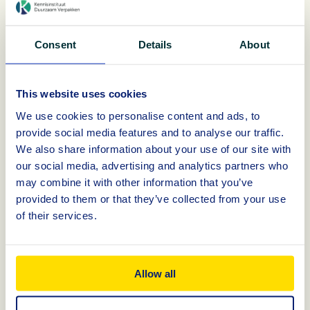
Migratie naar de inhoud (water) is getest na het verblijf van de
flessen in een testruimte, gedurende tien dagen bij 40° Celsius.
Consent
Details
About
Ook hierbij zijn – afgezien van 2-methyl -1,3-dioxolaan,
benzeen en styreen - geen opvallende resultaten
waargenomen tussen kwaliteiten en samenstellingen.
This website uses cookies
Opvallend is dat 2-methyl -1,3-dioxolaan meer voorkomt in
water in virgin flessen, dan in rPET-flessen. Dit wordt
We use cookies to personalise content and ads, to
toegeschreven aan verschillen in productiemethoden en vooral
provide social media features and to analyse our traffic.
aan het zogeheten
solid state
postcondensatie proces bij
We also share information about your use of our site with
recycling. Benzeen en styreen worden in zeer lage
our social media, advertising and analytics partners who
concentraties waargenomen bij rPET uit mono-collectie en
may combine it with other information that you’ve
neemt toe naarmate het gehalte rPET toeneemt. Bij rPET uit
provided to them or that they’ve collected from your use
een co-collectiesysteem is de concentratie hoger. Vervuiling
door polystyreen is vermoedelijk de oorzaak voor de
of their services.
aanwezigheid van styreen in het rPET uit een co-
collectiesysteem.
Resultaten analyse verkleuring,
Allow all
vergrijzing en de barst-
drukgevoeligheid