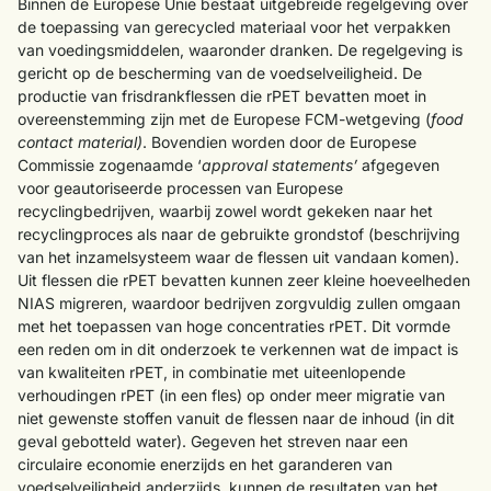
Binnen de Europese Unie bestaat uitgebreide regelgeving over
de toepassing van gerecycled materiaal voor het verpakken
van voedingsmiddelen, waaronder dranken. De regelgeving is
gericht op de bescherming van de voedselveiligheid. De
productie van frisdrankflessen die rPET bevatten moet in
overeenstemming zijn met de Europese FCM-wetgeving (
food
contact material)
. Bovendien worden door de Europese
Commissie zogenaamde ‘
approval statements’
afgegeven
voor geautoriseerde processen van Europese
recyclingbedrijven, waarbij zowel wordt gekeken naar het
recyclingproces als naar de gebruikte grondstof (beschrijving
van het inzamelsysteem waar de flessen uit vandaan komen).
Uit flessen die rPET bevatten kunnen zeer kleine hoeveelheden
NIAS migreren, waardoor bedrijven zorgvuldig zullen omgaan
met het toepassen van hoge concentraties rPET. Dit vormde
een reden om in dit onderzoek te verkennen wat de impact is
van kwaliteiten rPET, in combinatie met uiteenlopende
verhoudingen rPET (in een fles) op onder meer migratie van
niet gewenste stoffen vanuit de flessen naar de inhoud (in dit
geval gebotteld water). Gegeven het streven naar een
circulaire economie enerzijds en het garanderen van
voedselveiligheid anderzijds, kunnen de resultaten van het