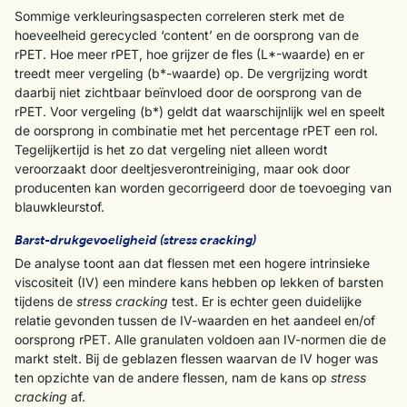
Sommige verkleuringsaspecten correleren sterk met de
hoeveelheid gerecycled ‘content’ en de oorsprong van de
rPET. Hoe meer rPET, hoe grijzer de fles (L*-waarde) en er
treedt meer vergeling (b*-waarde) op. De vergrijzing wordt
daarbij niet zichtbaar beïnvloed door de oorsprong van de
rPET. Voor vergeling (b*) geldt dat waarschijnlijk wel en speelt
de oorsprong in combinatie met het percentage rPET een rol.
Tegelijkertijd is het zo dat vergeling niet alleen wordt
veroorzaakt door deeltjesverontreiniging, maar ook door
producenten kan worden gecorrigeerd door de toevoeging van
blauwkleurstof.
Barst-drukgevoeligheid (stress cracking)
De analyse toont aan dat flessen met een hogere intrinsieke
viscositeit (IV) een mindere kans hebben op lekken of barsten
tijdens de
stress cracking
test. Er is echter geen duidelijke
relatie gevonden tussen de IV-waarden en het aandeel en/of
oorsprong rPET. Alle granulaten voldoen aan IV-normen die de
markt stelt. Bij de geblazen flessen waarvan de IV hoger was
ten opzichte van de andere flessen, nam de kans op
stress
cracking
af.