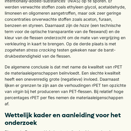
intentionally-added-substances’ (NIAS) op te sporen. Er
werden verwachte stoffen zoals ethyleen glycol, acetaldehyde,
limoneen en oligomeren aangetroffen, maar ook zeer geringe
concentraties onverwachte stoffen zoals aceton, furaan,
benzeen en styreen. Daarnaast zijn de
haze
(een technische
term voor de optische transparantie van de fleswand) en de
kleur van de flessen onderzocht om de mate van vergrijzing en
verkleuring in kaart te brengen. Op de derde plaats is met
zogeheten
stress cracking
testen gekeken naar de barst-
drukbestendigheid van de flessen.
De algemene conclusie is dat met name de kwaliteit van rPET
de materiaaleigenschappen beïnvloedt. Een slechte kwaliteit
heeft een onevenredig grote (negatieve) invloed. Daarnaast
lijken er grenzen te zijn aan de verhoudingen rPET ten opzichte
van
virgin
bij het produceren van PET-flessen. Bij relatief hoge
percentages rPET per fles nemen de materiaaleigenschappen
af.
Wettelijk kader en aanleiding voor het
onderzoek