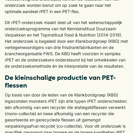
onderzoek worden benut om op zoek te gaan naar het
optimale aandeel rPET in een PET-fles.
Dit rPET-onderzoek maakt deel uit van het wetenschappelijk
onderzoeksprogramma van het Kennisinstituut Duurzaam
Verpakken en het Topinstituut Food & Nutrition (2014-2019).
Het onderzoek is begeleid door een Klankbordgroep (KBG) met
vertegenwoordigers van drie frisdrankfabrikanten en de
brancheorganisatie FWS. De KBG heeft voorzien in samples
rPET en de onderzoekers ondersteund bij het ontwikkelen van
de onderzoeksmethode én de interpretatie van de resultaten.
De kleinschalige productie van PET-
flessen
Op basis van door de leden van de Klankbordgroep (KBG)
ingezonden monsters rPET zijn drie typen rPET onderscheiden:
één afkomstig van een recycler die statiegeldflessen verwerkt
(mono-collectie) en twee afkomstig van een recycler die
gesorteerde en gerecyclede flessen uit gemengd
verpakkingsafval recyclet (co-collectie). Voor dit onderzoek is
specifiek gevraagd naar hogere en de lagere kwaliteiten rPET.