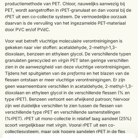
productiemethode van PET. Chloor, nauwelijks aanwezig bij
PET, wordt aangetroffen in rPET-granulaat en dan vooral bij de
rPET uit een co-collectie systeem. De vermoedelijke oorzaak
daarvan is de vervuiling van het ingezamelde PET-materiaal
door PVC en/of PVdC.
Voor wat betreft vluchtige moleculaire verontreinigingen is
gekeken naar vier stoffen: acetaldehyde, 2-methyl-1,3-
dioxolaan, benzeen en ethyleen glycol. De verschillende typen
granulaten gerecycled en
virgin
PET laten geringe verschillen
zien in de aanwezigheid van deze vluchtige verontreinigingen.
Tijdens het spuitgieten van de
preforms
en het blazen van de
flessen ontstaan er meer vluchtige verontreinigingen. Er zijn
geen waarneembare verschillen in acetaldehyde, 2-methyl-1,3-
dioxolaan en ethyleen glycol in de verschillende flessen (% en
type rPET). Benzeen vertoont een afwijkend patroon; hiervoor
zijn wel duidelijke verschillen te zien tussen de flessen van
verschillende type rPET en verschillende samenstellingen
(%rPET). rPET uit mono-collectie in relatief laag aandeel (25%)
scoort vergelijkbaar met
virgin
. Vooral rPET uit een co-
collectiesysteem, maar ook hogere aandelen rPET in de fles
laten een ongunstiger beeld zien.