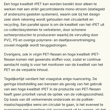
Een hoge kwaliteit rPET kan worden bereikt door alleen te
werken met een strikt gecontroleerde mono-stroom (statiegeld
of anderszins gesloten systemen), waarin ook bij het design
zeer sterk rekening wordt gehouden met circulariteit en
recycling. Een parallel spoor is om de kwaliteit van het rPET uit
co-collectiesystemen te verbeteren, door schonere
sorteerproducten te produceren waarbij de vervuiling door
PVC, PS en overige polymere- en deeltjesverontreiniging
zoveel mogelijk wordt teruggedrongen.
Overigens, ook in
virgin
PET-flessen en hoge kwaliteit rPET-
flessen komen niet gewenste stoffen voor, zodat er continue
aandacht nodig is voor het monitoren van de kwaliteit van het
PET en de verpakte inhoud.
Tegelijkertijd verdient het vraagstuk enige nuancering. De
geringe blootstelling aan benzeen als gevolg van het gebruik
van een hoge kwaliteit rPET in de productie van PET-flessen
heeft geen prioriteit vanuit de optiek van de volksgezondheid.
Op basis van dit verkennende onderzoek en de politiek-
maatschappelijke wens om circulair te gaan, is het evenwel te
overwegen een grondiger
risk assessment
uit te voeren, als het