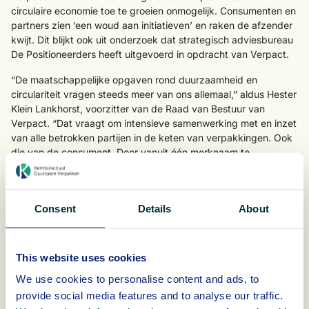
circulaire economie toe te groeien onmogelijk. Consumenten en
partners zien ‘een woud aan initiatieven’ en raken de afzender
kwijt. Dit blijkt ook uit onderzoek dat strategisch adviesbureau
De Positioneerders heeft uitgevoerd in opdracht van Verpact.
“De maatschappelijke opgaven rond duurzaamheid en
circulariteit vragen steeds meer van ons allemaal,” aldus Hester
Klein Lankhorst, voorzitter van de Raad van Bestuur van
Verpact. “Dat vraagt om intensieve samenwerking met en inzet
van alle betrokken partijen in de keten van verpakkingen. Ook
die van de consument. Door vanuit één merknaam te
communiceren komt onze boodschap beter aan.”
Kennis als fundament
Een waardevolle stap binnen de nieuwe merkstrategie is dat de
Consent
Details
About
expertise en de werkzaamheden van het Kennisinstituut
Duurzaam Verpakken (KIDV) voortaan volledig worden
geïntegreerd binnen de merknaam Verpact. Waarbij kennis
This website uses cookies
zich niet beperkt tot duurzaam verpakken, maar over alle
We use cookies to personalise content and ads, to
facetten van de verpakkingsketen gaat, van
consumentengedrag tot wetgeving, van verpakkingsontwerp
provide social media features and to analyse our traffic.
tot recycling. “Werken onder één naam helpt om de kennis die