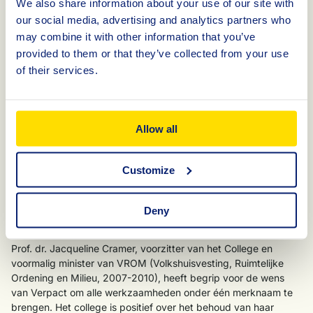
We also share information about your use of our site with
binnen alle onderdelen van onze organisatie aanwezig is, te
our social media, advertising and analytics partners who
bundelen en uit te dragen", stelt Klein Lankhorst. “Kennis is een
may combine it with other information that you’ve
integraal onderdeel van wie wij zijn. Door kennis onder de naam
provided to them or that they’ve collected from your use
Verpact uit te dragen, maken we duidelijk waar onze inzichten
of their services.
vandaan komen.”
De objectiviteit van de kennis die Verpact deelt in publicaties,
blijft gewaarborgd via het College van Onafhankelijke Experts.
Allow all
Dit college heeft in de huidige constructie de taak om vanuit
haar deskundigheid, gevraagd en ongevraagd advies te geven
onder het merk KIDV, over publicaties over duurzaam
Customize
verpakken. “Wij hechten er sterk aan dat de onafhankelijke
positie van het college stevig blijft,” aldus Klein Lankhorst. “In
de nieuwe situatie wordt hun aandachtsgebied verruimd tot
Deny
alle aspecten in de keten.”
Prof. dr. Jacqueline Cramer, voorzitter van het College en
voormalig minister van VROM (Volkshuisvesting, Ruimtelijke
Ordening en Milieu, 2007-2010), heeft begrip voor de wens
van Verpact om alle werkzaamheden onder één merknaam te
brengen. Het college is positief over het behoud van haar